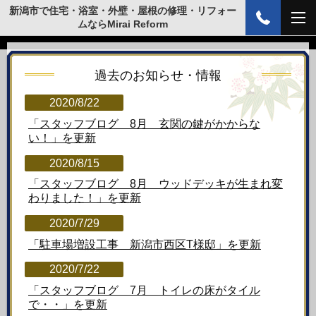
新潟市で住宅・浴室・外壁・屋根の修理・リフォー
ムならMirai Reform
過去のお知らせ・情報
2020/8/22
「スタッフブログ 8月 玄関の鍵がかからな
い！」
を更新
2020/8/15
「スタッフブログ 8月 ウッドデッキが生まれ変
わりました！」
を更新
2020/7/29
「駐車場増設工事 新潟市西区T様邸」
を更新
2020/7/22
「スタッフブログ 7月 トイレの床がタイル
で・・」
を更新