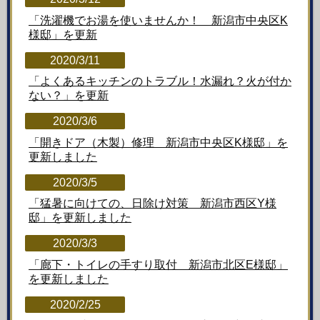
「洗濯機でお湯を使いませんか！ 新潟市中央区K
様邸」
を更新
2020/3/11
「よくあるキッチンのトラブル！水漏れ？火が付か
ない？」
を更新
2020/3/6
「開きドア（木製）修理 新潟市中央区K様邸」
を
更新しました
2020/3/5
「猛暑に向けての、日除け対策 新潟市西区Y様
邸」
を更新しました
2020/3/3
「廊下・トイレの手すり取付 新潟市北区E様邸」
を更新しました
2020/2/25