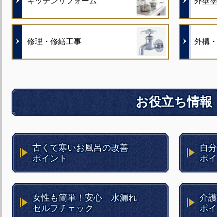
キッチンリフォーム
外壁
修理・修繕工事
外構
お役立ち情報
古くて寒いお風呂の改善
自分
ポイント
ポイ
女性も簡単！安心 水漏れ
介護
セルフチェック
ポイ