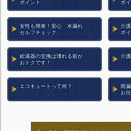
ポイント
ポイ
女性も簡単！安心 水漏れ
介護
セルフチェック
ポイ
給湯器の交換は壊れる前が
介護
おトクです！
エコキュートって何？
雨漏
お任