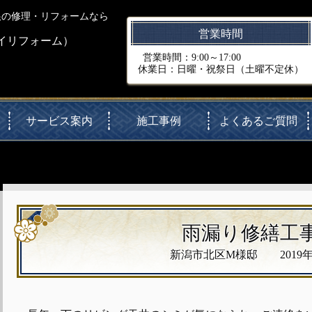
根の修理・リフォームなら
営業時間
イリフォーム）
営業時間：9:00～17:00
休業日：日曜・祝祭日（土曜不定休）
サービス案内
施工事例
よくあるご質問
雨漏り修繕工
新潟市北区M様邸 2019年