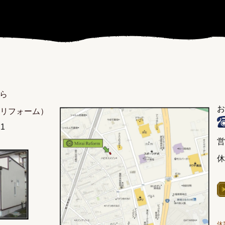
ら
お
リフォーム）
1
営
休