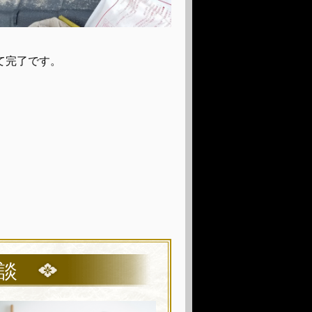
て完了です。
談