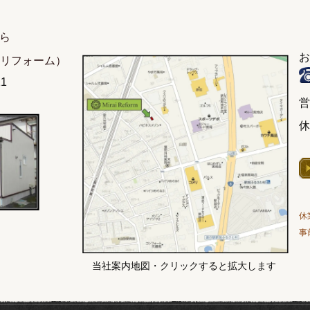
ら
お
リフォーム）
1
営
休
事
当社案内地図・クリックすると拡大します