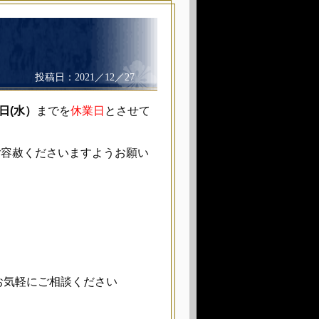
せ
12／27
日(水）
までを
休業日
とさせて
ご容赦くださいますようお願い
気軽にご相談ください