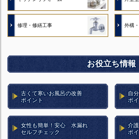
修理・修繕工事
外構
お役立ち情報
古くて寒いお風呂の改善
自分
ポイント
ポイ
女性も簡単！安心 水漏れ
介護
セルフチェック
ポイ